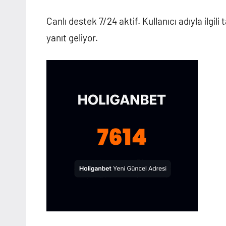
Canlı destek 7/24 aktif. Kullanıcı adıyla ilgili
yanıt geliyor.