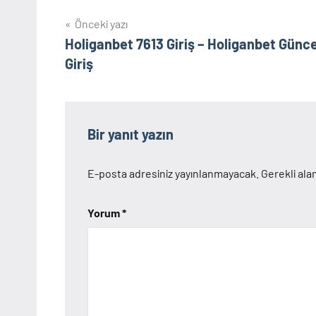
Yazı
Önceki yazı
Holiganbet 7613 Giriş – Holiganbet Günce
gezinmesi
Giriş
Bir yanıt yazın
E-posta adresiniz yayınlanmayacak.
Gerekli ala
Yorum
*