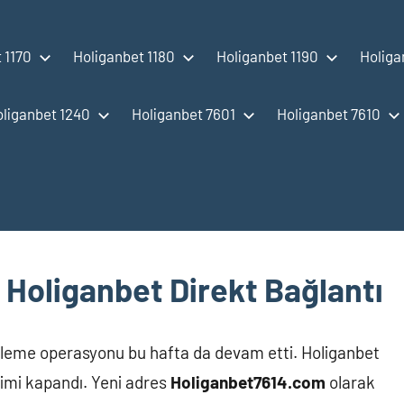
 1170
Holiganbet 1180
Holiganbet 1190
Holiga
liganbet 1240
Holiganbet 7601
Holiganbet 7610
– Holiganbet Direkt Bağlantı
elleme operasyonu bu hafta da devam etti. Holiganbet
şimi kapandı. Yeni adres
Holiganbet7614.com
olarak