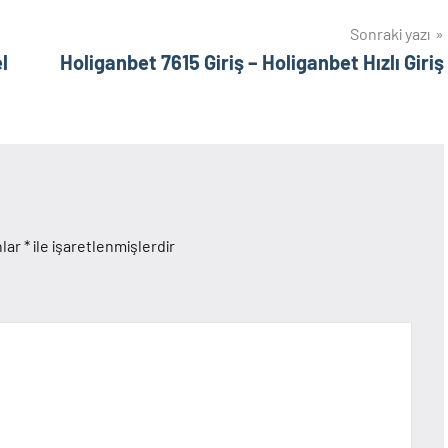
Sonraki yazı
l
Holiganbet 7615 Giriş – Holiganbet Hızlı Giriş
nlar
*
ile işaretlenmişlerdir