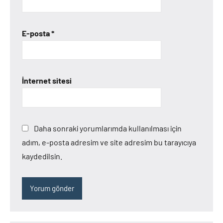
E-posta
*
İnternet sitesi
Daha sonraki yorumlarımda kullanılması için
adım, e-posta adresim ve site adresim bu tarayıcıya
kaydedilsin.