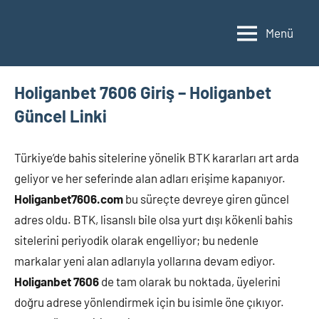
İçeriğe
geç
Menü
Holiganbet 7606 Giriş – Holiganbet
Güncel Linki
Türkiye’de bahis sitelerine yönelik BTK kararları art arda
geliyor ve her seferinde alan adları erişime kapanıyor.
Holiganbet7606.com
bu süreçte devreye giren güncel
adres oldu. BTK, lisanslı bile olsa yurt dışı kökenli bahis
sitelerini periyodik olarak engelliyor; bu nedenle
markalar yeni alan adlarıyla yollarına devam ediyor.
Holiganbet 7606
de tam olarak bu noktada, üyelerini
doğru adrese yönlendirmek için bu isimle öne çıkıyor.