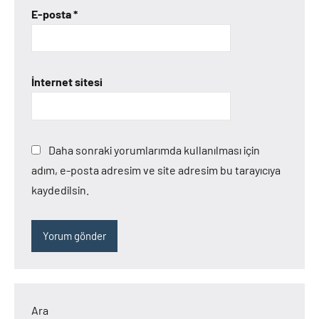
E-posta
*
İnternet sitesi
Daha sonraki yorumlarımda kullanılması için
adım, e-posta adresim ve site adresim bu tarayıcıya
kaydedilsin.
Ara