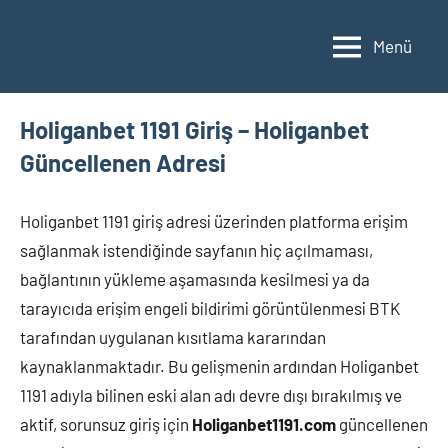
İçeriğe
geç
Menü
Holiganbet 1191 Giriş – Holiganbet
Güncellenen Adresi
Holiganbet 1191 giriş adresi üzerinden platforma erişim
sağlanmak istendiğinde sayfanın hiç açılmaması,
bağlantının yükleme aşamasında kesilmesi ya da
tarayıcıda erişim engeli bildirimi görüntülenmesi BTK
tarafından uygulanan kısıtlama kararından
kaynaklanmaktadır. Bu gelişmenin ardından Holiganbet
1191 adıyla bilinen eski alan adı devre dışı bırakılmış ve
aktif, sorunsuz giriş için
Holiganbet1191.com
güncellenen