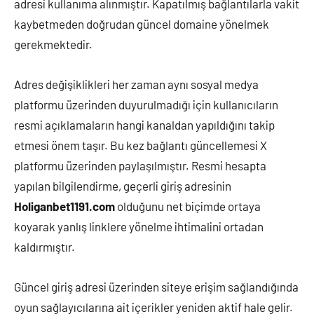
adresi kullanıma alınmıştır. Kapatılmış bağlantılarla vakit
kaybetmeden doğrudan güncel domaine yönelmek
gerekmektedir.
Adres değişiklikleri her zaman aynı sosyal medya
platformu üzerinden duyurulmadığı için kullanıcıların
resmi açıklamaların hangi kanaldan yapıldığını takip
etmesi önem taşır. Bu kez bağlantı güncellemesi X
platformu üzerinden paylaşılmıştır. Resmi hesapta
yapılan bilgilendirme, geçerli giriş adresinin
Holiganbet1191.com
olduğunu net biçimde ortaya
koyarak yanlış linklere yönelme ihtimalini ortadan
kaldırmıştır.
Güncel giriş adresi üzerinden siteye erişim sağlandığında
oyun sağlayıcılarına ait içerikler yeniden aktif hale gelir.