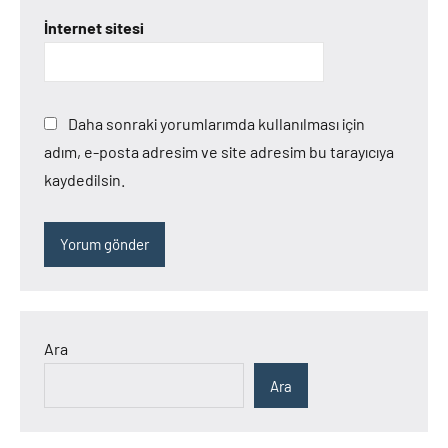
İnternet sitesi
Daha sonraki yorumlarımda kullanılması için
adım, e-posta adresim ve site adresim bu tarayıcıya
kaydedilsin.
Ara
Ara