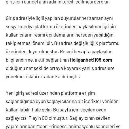
giriş için güncel alan adının tercih edilmesi gerekir.
Giriş adresiyle ilgili yapılan duyurular her zaman aynı
sosyal medya platformu üzerinden paylaşılmadığı için
kullanıcıların resmi açıklamaların nereden yapıldığını
takip etmesi önemlidir. Bu adres değişikliği X platformu
üzerinden duyurulmuştur. Resmi hesapta paylaşılan
bilgilendirme, aktif bağlantının
Holiganbet1195.com
olduğunu net şekilde ortaya koyarak yanlış adreslere
yönelme riskini ortadan kaldırmıştır.
Yeni giriş adresi üzerinden platforma erişim
sağlandığında oyun sağlayıcılarına ait içerikler yeniden
kullanılabilir hale gelir. Bu sayfa için seçilen oyun
sağlayıcısı Play’n GO olmuştur. Sağlayıcının sevilen
yapımlarından Moon Princess, animasyonlu sahneleri ve