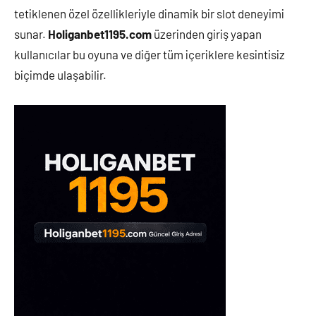
tetiklenen özel özellikleriyle dinamik bir slot deneyimi
sunar.
Holiganbet1195.com
üzerinden giriş yapan
kullanıcılar bu oyuna ve diğer tüm içeriklere kesintisiz
biçimde ulaşabilir.