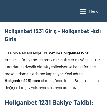
İçeriğe
geç
Menü
Holiganbet 1231 Giriş – Holiganbet Hızlı
Giriş
BTK’nın alan adı engeli bu kez de
Holiganbet 1231
‘i
etkiledi. Türkiye’de lisanssız bahis sitelerine yönelik BTK
kararları periyodik olarak yenileniyor ve her seferinde
mevcut domain erişime kapanıyor. Yeni adres
Holiganbet1231.com
olarak güncellendi. Bunun dışında
değişen bir şey yok, aynı site, aynı oranlar.
Holiganbet 1231 Bakiye Takibi: