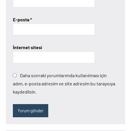
E-posta
*
İnternet sitesi
Daha sonraki yorumlarımda kullanılması için
adım, e-posta adresim ve site adresim bu tarayıcıya
kaydedilsin.