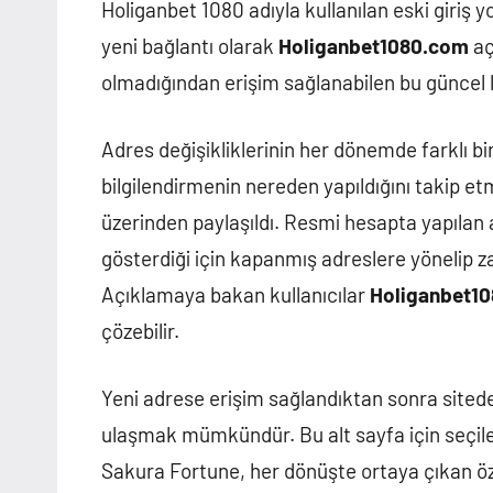
Holiganbet 1080 adıyla kullanılan eski giriş yo
yeni bağlantı olarak
Holiganbet1080.com
aç
olmadığından erişim sağlanabilen bu güncel 
Adres değişikliklerinin her dönemde farklı b
bilgilendirmenin nereden yapıldığını takip 
üzerinden paylaşıldı. Resmi hesapta yapılan 
gösterdiği için kapanmış adreslere yönelip 
Açıklamaya bakan kullanıcılar
Holiganbet1
çözebilir.
Yeni adrese erişim sağlandıktan sonra sitede 
ulaşmak mümkündür. Bu alt sayfa için seçilen
Sakura Fortune, her dönüşte ortaya çıkan öz