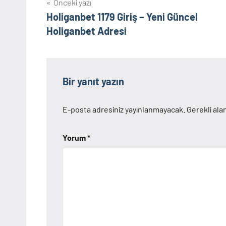
Yazı
Önceki yazı
Holiganbet 1179 Giriş – Yeni Güncel
gezinmesi
Holiganbet Adresi
Bir yanıt yazın
E-posta adresiniz yayınlanmayacak.
Gerekli ala
Yorum
*