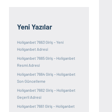
Yeni Yazılar
Holiganbet 7663 Giriş – Yeni
Holiganbet Adresi
Holiganbet 7665 Giriş – Holiganbet
Resmi Adresi
Holiganbet 7664 Giriş – Holiganbet
Son Güncelleme
Holiganbet 7662 Giriş – Holiganbet
Geçerli Adresi
Holiganbet 7661 Giriş – Holiganbet