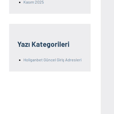
Kasım 2025
Yazı Kategorileri
Holiganbet Güncel Giriş Adresleri