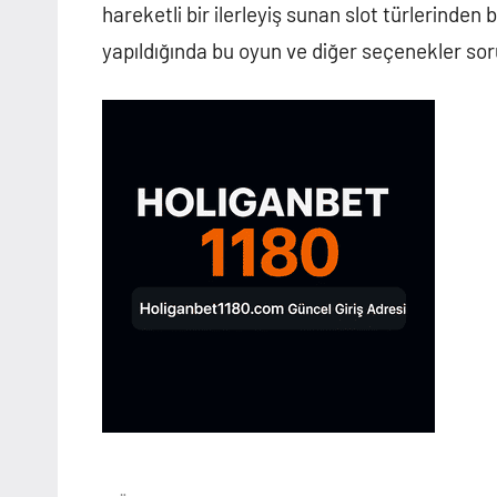
hareketli bir ilerleyiş sunan slot türlerinden 
yapıldığında bu oyun ve diğer seçenekler soru