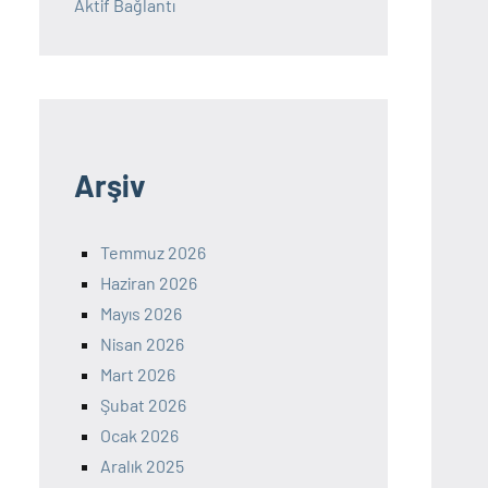
Aktif Bağlantı
Arşiv
Temmuz 2026
Haziran 2026
Mayıs 2026
Nisan 2026
Mart 2026
Şubat 2026
Ocak 2026
Aralık 2025