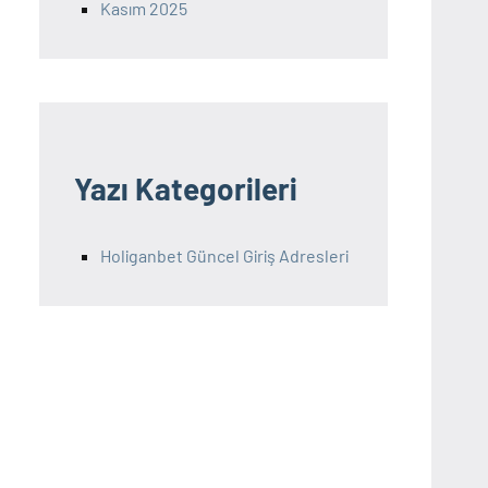
Kasım 2025
Yazı Kategorileri
Holiganbet Güncel Giriş Adresleri