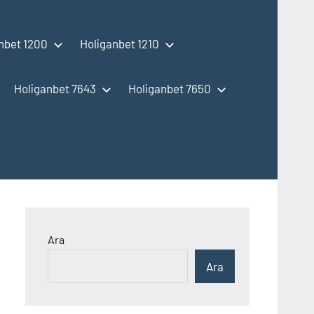
nbet 1200
Holiganbet 1210
Holiganbet 7643
Holiganbet 7650
Ara
Ara