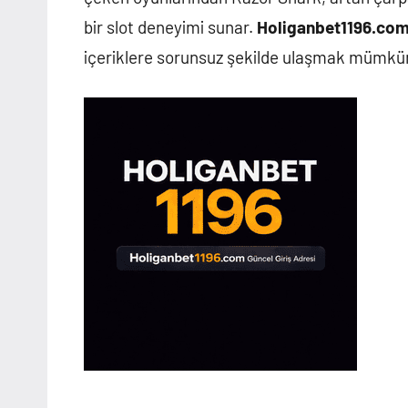
bir slot deneyimi sunar.
Holiganbet1196.co
içeriklere sorunsuz şekilde ulaşmak mümkü