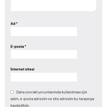
Ad
*
E-posta
*
İnternet sitesi
Daha sonraki yorumlarımda kullanılması için
adım, e-posta adresim ve site adresim bu tarayıcıya
kaydedilsin.